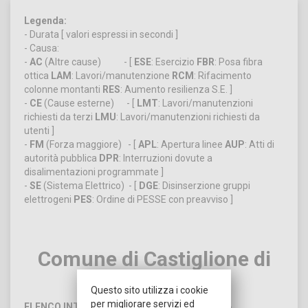
Legenda:
- Durata [ valori espressi in secondi ]
- Causa:
-
AC
(Altre cause) - [
ESE
: Esercizio
FBR
: Posa fibra
ottica
LAM
: Lavori/manutenzione
RCM
: Rifacimento
colonne montanti
RES
: Aumento resilienza S.E. ]
-
CE
(Cause esterne) - [
LMT
: Lavori/manutenzioni
richiesti da terzi
LMU
: Lavori/manutenzioni richiesti da
utenti ]
-
FM
(Forza maggiore) - [
APL
: Apertura linee
AUP
: Atti di
autorità pubblica
DPR
: Interruzioni dovute a
disalimentazioni programmate ]
-
SE
(Sistema Elettrico) - [
DGE
: Disinserzione gruppi
elettrogeni
PES
: Ordine di PESSE con preavviso ]
Comune di Castiglione di
Sicilia
Questo sito utilizza i cookie
per migliorare servizi ed
ELENCO INTERRUZIONI PROGRAMMATE 2026