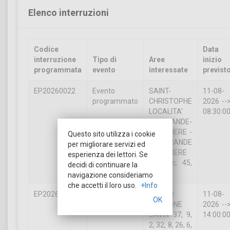
Elenco interruzioni
Codice
Data
interruzione
Tipo di
Aree
inizio
programmata
evento
interessate
previst
EP20260022
Evento
SAINT-
11-08-
programmato
CHRISTOPHE
2026 --
LOCALITA'
08:30:0
LA GRANDE-
CHARRIERE -
Questo sito utilizza i cookie
RUE GRANDE
per migliorare servizi ed
CHARRIERE
esperienza dei lettori. Se
51, snc, 45,
decidi di continuare la
43, 41;
navigazione consideriamo
che accetti il loro uso.
+Info
EP20260023
Evento
GIGNOD
11-08-
OK
programmato
FRAZIONE
2026 --
SAVIN 37, 9,
14:00:0
2, 32, 8, 26, 6,