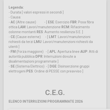
Legenda:
- Durata [ valori espressi in secondi ]
- Causa:
-
AC
(Altre cause) - [
ESE
: Esercizio
FBR
: Posa fibra
ottica
LAM
: Lavori/manutenzione
RCM
: Rifacimento
colonne montanti
RES
: Aumento resilienza S.E. ]
-
CE
(Cause esterne) - [
LMT
: Lavori/manutenzioni
richiesti da terzi
LMU
: Lavori/manutenzioni richiesti da
utenti ]
-
FM
(Forza maggiore) - [
APL
: Apertura linee
AUP
: Atti di
autorità pubblica
DPR
: Interruzioni dovute a
disalimentazioni programmate ]
-
SE
(Sistema Elettrico) - [
DGE
: Disinserzione gruppi
elettrogeni
PES
: Ordine di PESSE con preavviso ]
C.E.G.
ELENCO INTERRUZIONI PROGRAMMATE 2026